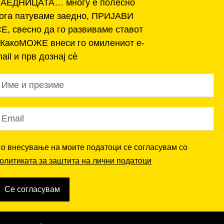
ЗАЕДНИЦАТА… многу е полесно
ога патуваме заедно, ПРИЈАВИ
Е, свесно да го развиваме ставот
КакоМОЖЕ внеси го омилениот e-
ail и прв дознај сѐ
о внесување на моите податоци се согласувам со
олитиката за заштита на лични податоци
Се согласувам