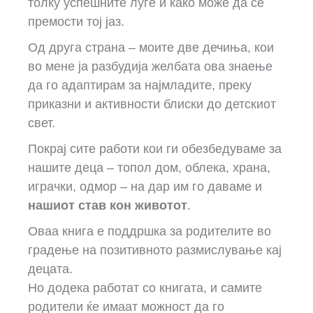
толку успешните луѓе и како може да се
премости тој јаз.
Од друга страна – моите две дечиња, кои
во мене ја разбудија желбата ова знаење
да го адаптирам за најмладите, преку
приказни и активности блиски до детскиот
свет.
Покрај сите работи кои ги обезбедуваме за
нашите деца – топол дом, облека, храна,
играчки, одмор – на дар им го даваме и
нашиот став кон животот
.
Оваа книга е поддршка за родителите во
градење на позитивното размислување кај
децата.
Но додека работат со книгата, и самите
родители ќе имаат можност да го