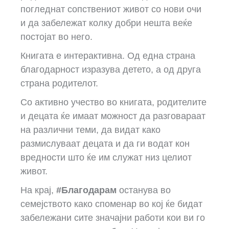
погледнат сопствениот живот со нови очи
и да забележат колку добри нешта веќе
постојат во него.
Книгата е интерактивна. Од една страна
благодарност изразува детето, а од друга
страна родителот.
Со активно учество во книгата, родителите
и децата ќе имаат можност да разговараат
на различни теми, да видат како
размислуваат децата и да ги водат кон
вредности што ќе им служат низ целиот
живот.
На крај,
#Благодарам
останува во
семејството како споменар
во кој ќе бидат
забележани сите значајни работи кои ви го