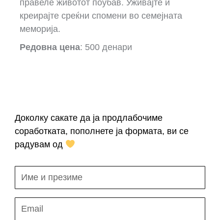
правеле животот поубав. Уживајте и
креирајте среќни спомени во семејната
меморија.
Редовна цена
: 500 денари
Доколку сакате да ја продлабочиме
соработката, пополнете ја формата, ви се
радувам од