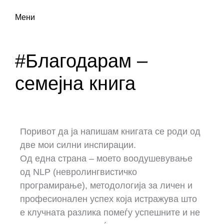
Мени
#Благодарам –
семејна книга
Поривот да ја напишам книгата се роди од
две мои силни инспирации.
Од една страна – моето воодушевување
од NLP (невролингвистичко
програмирање), методологија за личен и
професионален успех која истражува што
е клучната разлика помеѓу успешните и не