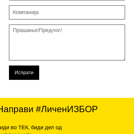
Испрати
Направи #ЛиченИЗБОР
иди во ТЕК, биди дел од