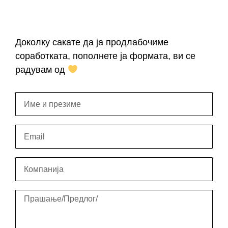
Доколку сакате да ја продлабочиме
соработката, пополнете ја формата, ви се
радувам од