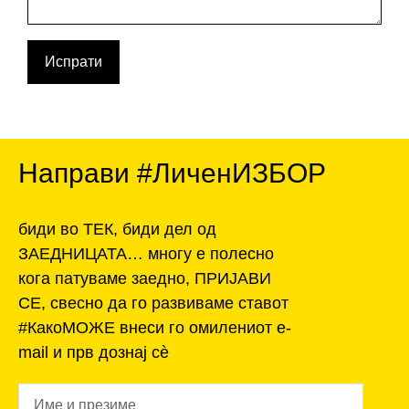
Испрати
Направи #ЛиченИЗБОР
биди во ТЕК, биди дел од
ЗАЕДНИЦАТА… многу е полесно
кога патуваме заедно, ПРИЈАВИ
СЕ, свесно да го развиваме ставот
#КакоМОЖЕ внеси го омилениот e-
mail и прв дознај сѐ