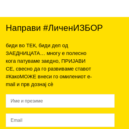
Направи #ЛиченИЗБОР
биди во ТЕК, биди дел од
ЗАЕДНИЦАТА… многу е полесно
кога патуваме заедно, ПРИЈАВИ
СЕ, свесно да го развиваме ставот
#КакоМОЖЕ внеси го омилениот e-
mail и прв дознај сѐ