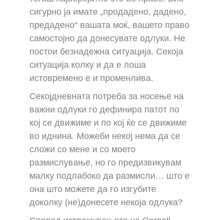
сигурно ја имате „продадено, дадено,
предадено“ вашата моќ, вашето право
самостојно да донесувате одлуки. Не
постои безнадежна ситуација. Секоја
ситуација колку и да е лоша
истовремено е и променлива.
Секојдневната потреба за носење на
важни одлуки го дефинира патот по
кој се движиме и по кој ќе се движиме
во иднина. Можеби некој нема да се
сложи со мене и со моето
размислување, но го предизвикувам
малку подлабоко да размисли… што е
она што можете да го изгубите
доколку (не)донесете некоја одлука?