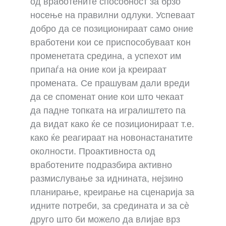
од вработените способност за брзо
носење на правилни одлуки. Успеваат
добро да се позиционираат само оние
вработени кои се приспособуваат кон
променетата средина, а успехот им
припаѓа на оние кои ја креираат
промената. Се прашувам дали вреди
да се споменат оние кои што чекаат
да падне топката на игралиштето па
да видат како ќе се позиционираат т.е.
како ќе реагираат на новонастанатите
околности. Проактивноста од
вработените подразбира активно
размислување за иднината, нејзино
планирање, креирање на сценарија за
идните потреби, за средината и за сè
друго што би можело да влијае врз