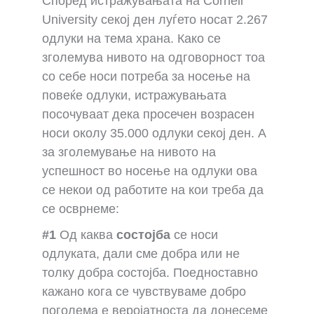
Според истражувањата на Cornell
University секој ден луѓето носат 2.267
одлуки на тема храна. Како се
зголемува нивото на одговорност тоа
со себе носи потреба за носење на
повеќе одлуки, истражувањата
посочуваат дека просечен возрасен
носи околу 35.000 одлуки секој ден. А
за зголемување на нивото на
успешност во носење на одлуки ова
се некои од работите на кои треба да
се осврнеме:
#1
Од каква
состојба
се носи
одлуката, дали сме добра или не
толку добра состојба. Поедноставно
кажано кога се чувствуваме добро
поголема е веројатноста да донесеме