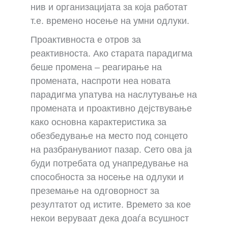
нив и организацијата за која работат
т.е. времено носење на умни одлуки.
Проактивноста е отров за
реактивноста. Ако старата парадигма
беше промена – реагирање на
промената, наспроти неа новата
парадигма упатува на наслутување на
промената и проактивно дејствување
како основна карактеристика за
обезбедување на место под сонцето
на разбрануваниот пазар. Сето ова ја
буди потребата од унапредување на
способноста за носење на одлуки и
преземање на одговорност за
резултатот од истите. Времето за кое
некои веруваат дека доаѓа всушност