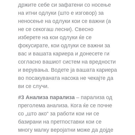
држите себе си зафатени со носење
на итни одлуки (што е изговор) за
неносење на одлуки кои се важни (а
не се секогаш лесни). Свесно
изберете на кои одлуки ќе се
фокусирате, кои одлуки се важни за
вас и вашата кариера и донесете ги
согласно вашиот систем на вредности
и верувања. Водете ја вашата кариера
во посакуваната насока не чекајте да
ви се случи.
#3
Анализа парализа
– парализа од
преголема анализа. Кога ќе се почне
со „што ако“ за работи кои ни се
базирани на претпоставки кои се
многу малку веројатни може да дојде