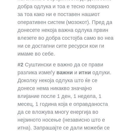
добра одлука и тоа е тесно поврзано
за тоа како ни е поставен нашиот
оперативен систем (мозокот). Пред да
донесете некоја важна одлука првин
влезете во добра состојба само во неа
ни се достапни сите ресурси кои ги
имаме во себе.
#2
Суштински е важно да се прави
разлика измеѓу
важни
и
итни
одлуки.
Доколку некоја одлука што ќе се
донесе нема никакво значајно
влијание после 1 ден, 1 недела, 1
месец, 1 година која е оправданоста
да се вложува многу енергија во
нејзиното носење (независно што е
итна). Запрашајте се дали можеби се