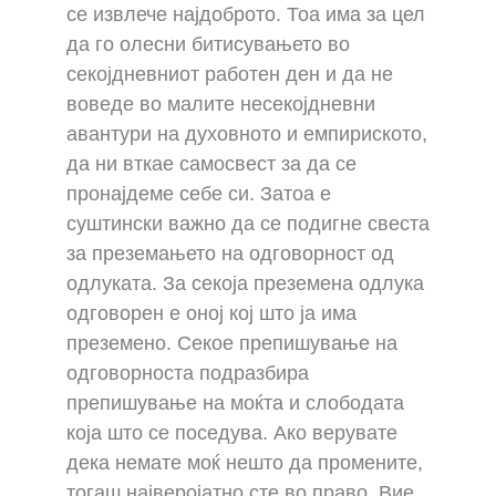
се извлече најдоброто. Тоа има за цел
да го олесни битисувањето во
секојдневниот работен ден и да не
воведе во малите несекојдневни
авантури на духовното и емпириското,
да ни вткае самосвест за да се
пронајдеме себе си. Затоа е
суштински важно да се подигне свеста
за преземањето на одговорност од
одлуката. За секоја преземена одлука
одговорен е оној кој што ја има
преземено. Секое препишување на
одговорноста подразбира
препишување на моќта и слободата
која што се поседува. Ако верувате
дека немате моќ нешто да промените,
тогаш најверојатно сте во право. Вие