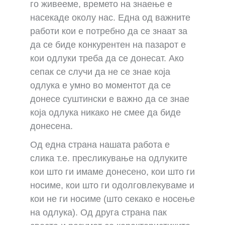
го живееме, времето на знаење е
насекаде околу нас. Една од важните
работи кои е потребно да се знаат за
да се биде конкурентен на пазарот е
кои одлуки треба да се донесат. Ако
сепак се случи да не се знае која
одлука е умно во моментот да се
донесе суштински е важно да се знае
која одлука никако не смее да биде
донесена.
Од една страна нашата работа е
слика т.е. пресликување на одлуките
кои што ги имаме донесено, кои што ги
носиме, кои што ги одолговлекуваме и
кои не ги носиме (што секако е носење
на одлука). Од друга страна пак