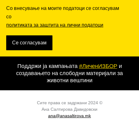
Со внесување на моите податоци се согласувам
со
политиката за заштита на лични податоци
Се согласувам
Поддржи ја кампањата
#ЛиченИЗБОР
и
создавањето на слободни материјали за
животни вештини
Сите права се задржани 2024 ©
Ана Салтирова Давидовски
ana@anasaltirova.mk