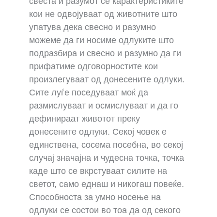
свеста и разумот се карактеристиките
кои не одвојуваат од животните што
упатува дека свесно и разумно
можеме да ги носиме одлуките што
подразбира и свесно и разумно да ги
прифатиме одговорностите кои
произлегуваат од донесените одлуки.
Сите луѓе поседуваат моќ да
размислуваат и осмислуваат и да го
дефинираат животот преку
донесените одлуки. Секој човек е
единствена, сосема посебна, во секој
случај значајна и чудесна точка, точка
каде што се вкрстуваат силите на
светот, само еднаш и никогаш повеќе.
Способноста за умно носење на
одлуки се состои во тоа да од секого