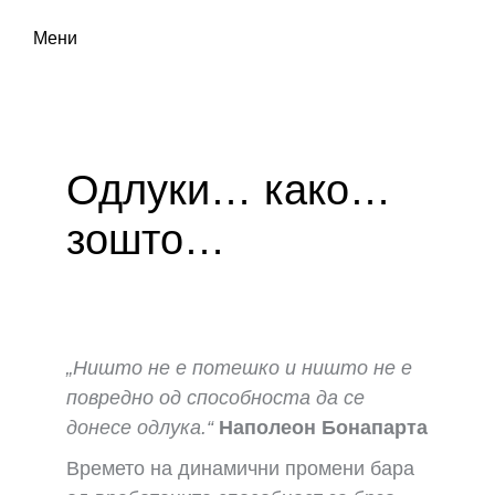
Мени
Одлуки… како…
зошто…
„Ништо не е потешко и ништо не е
повредно од способноста да се
донесе одлука.“
Наполеон Бонапарта
Времето на динамични промени бара