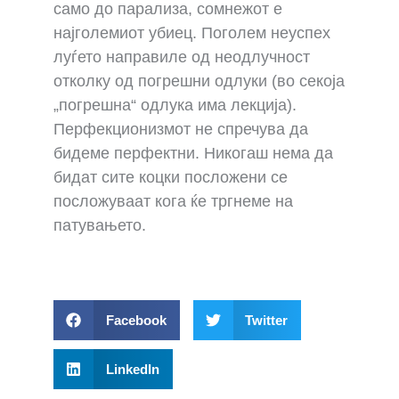
само до парализа, сомнежот е
најголемиот убиец. Поголем неуспех
луѓето направиле од неодлучност
отколку од погрешни одлуки (во секоја
„погрешна“ одлука има лекција).
Перфекционизмот не спречува да
бидеме перфектни. Никогаш нема да
бидат сите коцки посложени се
посложуваат кога ќе тргнеме на
патувањето.
Facebook
Twitter
LinkedIn