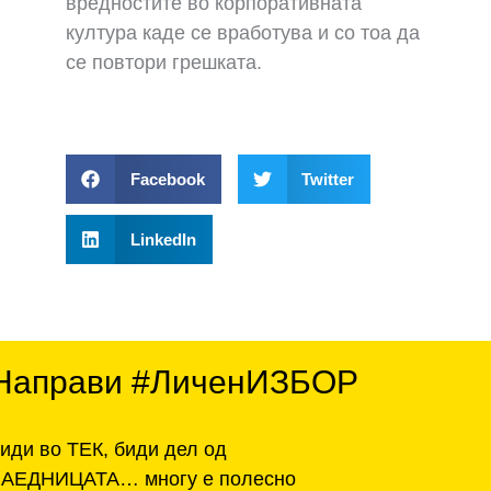
вредностите во корпоративната
култура каде се вработува и со тоа да
се повтори грешката.
Facebook
Twitter
LinkedIn
Направи #ЛиченИЗБОР
иди во ТЕК, биди дел од
ЗАЕДНИЦАТА… многу е полесно