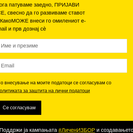
ога патуваме заедно, ПРИЈАВИ
Е, свесно да го развиваме ставот
КакоМОЖЕ внеси го омилениот e-
ail и прв дознај сѐ
о внесување на моите податоци се согласувам со
олитиката за заштита на лични податоци
Се согласувам
Поддржи ја кампањата
#ЛиченИЗБОР
и создавањет