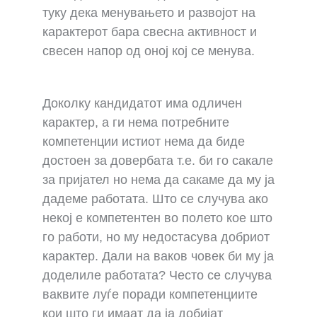
туку дека менувањето и развојот на
карактерот бара свесна активност и
свесен напор од оној кој се менува.
Доколку кандидатот има одличен
карактер, а ги нема потребните
компетенции истиот нема да биде
достоен за довербата т.е. би го сакале
за пријател но нема да сакаме да му ја
дадеме работата. Што се случува ако
некој е компетентен во полето кое што
го работи, но му недостасува добриот
карактер. Дали на ваков човек би му ја
доделиле работата? Често се случува
ваквите луѓе поради компетенциите
кои што ги имаат да ја добијат