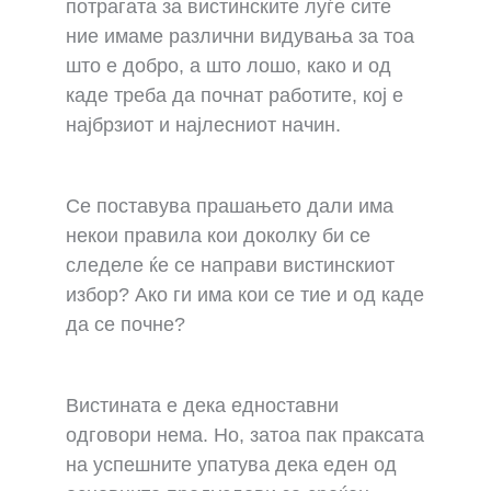
потрагата за вистинските луѓе сите
ние имаме различни видувања за тоа
што е добро, а што лошо, како и од
каде треба да почнат работите, кој е
најбрзиот и најлесниот начин.
Се поставува прашањето дали има
некои правила кои доколку би се
следеле ќе се направи вистинскиот
избор? Ако ги има кои се тие и од каде
да се почне?
Вистината е дека едноставни
одговори нема. Но, затоа пак праксата
на успешните упатува дека еден од