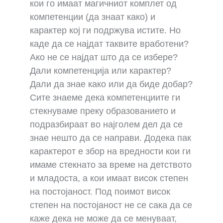
кои го имаат магичниот комплет од
компетенции (да знаат како) и
карактер кој ги подржува истите. Но
каде да се најдат таквите вработени?
Ако не се најдат што да се избере?
Дали компетенција или карактер?
Дали да знае како или да биде добар?
Сите знаеме дека компетенциите ги
стекнуваме преку образованието и
подразбираат во најголем дел да се
знае нешто да се направи. Додека пак
карактерот е збор на вредности кои ги
имаме стекнато за време на детството
и младоста, а кои имаат висок степен
на постојаност. Под поимот висок
степен на постојаност не се сака да се
каже дека не може да се менуваат,