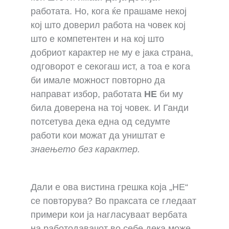
работата. Но, кога ќе прашаме некој
кој што доверил работа на човек кој
што е компетентен и на кој што
добриот карактер не му е јака страна,
одговорот е секогаш ист, а тоа е кога
би имале можност повторно да
направат избор, работата
НЕ
би му
била доверена на тој човек. И Ганди
потсетува дека една од седумте
работи кои можат да уништат е
знаењето без карактер.
Дали е ова вистина грешка која „НЕ“
се повторува? Во праксата се гледаат
примери кои ја нагласуваат вербата
на работодавачот во себе дека може