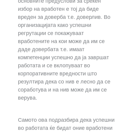
основните предуслови за среќен
избор на вработен е тој да биде
вреден за доверба т.е. доверлив. Во
организацијата како успешни
регрутации се покажуваат
вработените на кои може да им се
даде довербата т.е. имаат
компетенции успешно да ја завршат
работата и се вклопуваат во
корпоративните вредности што
резултира дека со нив е лесно да се
соработува и на нив може да им се
верува.
Самото ова подразбира дека успешни
во работата ќе бидат оние вработени